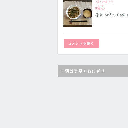
2023-01-14
焼売
昼食 焼きそば（豚
コメントを書く
«
朝は手早くおにぎり