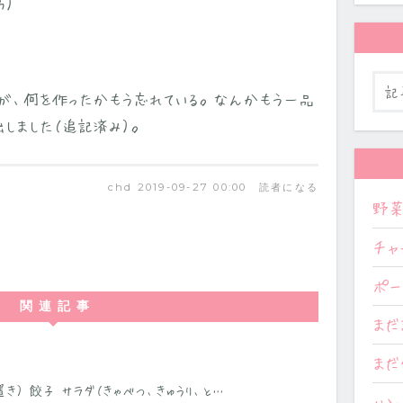
カ
）
るが、何を作ったかもう忘れている。なんかもう一品
しました（追記済み）。
chd
2019-09-27 00:00
読者になる
野
チャ
ポー
関連記事
まだ
まだ
き） 餃子 サラダ（きゃべつ、きゅうり、と…
ハン